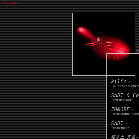
+ kilie.com +
+ 
+ 
+
kilie
+++
+ kilie is web design s
SADI & Co
+ graphic design +
JOMORE
+++
+ jomore muzik + regga
SADI
+++
+ photograph +
猿木土 真通
++