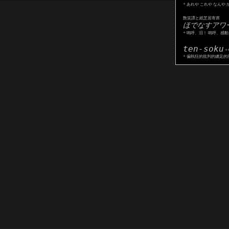
+
あれや これや なんや 
艶笑譚と紙芝居寄席
ほでなすアワ
+
嗚呼、泪！ 嗚呼、感動
ten-soku
+
+
偏執狂的批判的纏足的